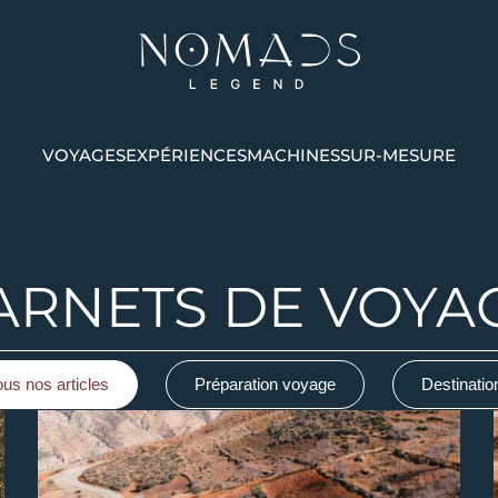
VOYAGES
EXPÉRIENCES
MACHINES
SUR-MESURE
ARNETS DE VOYA
ous nos articles
Préparation voyage
Destinatio