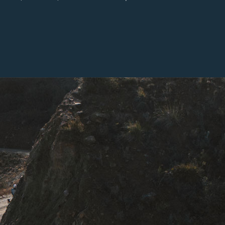
couronné de sommets qui gardent encore la neige en
avril.
orateurs
ue nous traçons, les récits de
ement.
egend