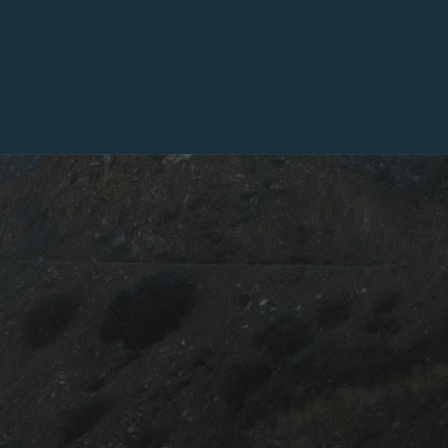
Même essence dans les veines, même appel de la
route. Le premier revient avec […]
Une seule promess
des mails utiles, inspirants, jam
Road